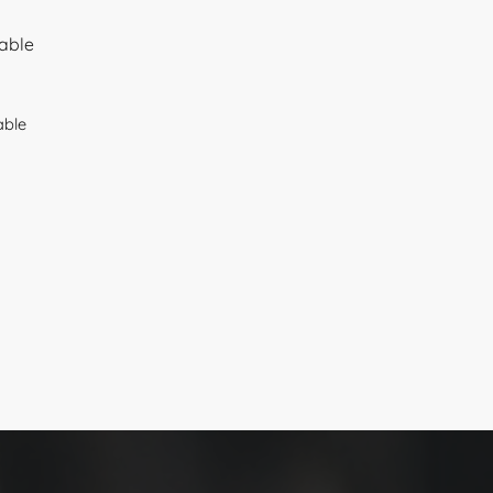
lable
able