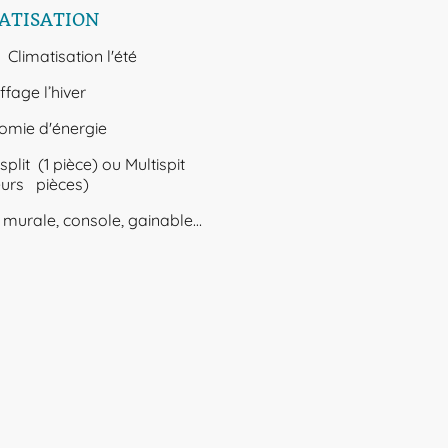
ATISATION
matisation l'été
ffage l’hiver
omie d'énergie
plit (1 pièce) ou Multispit
eurs pièces)
é murale, console, gainable…