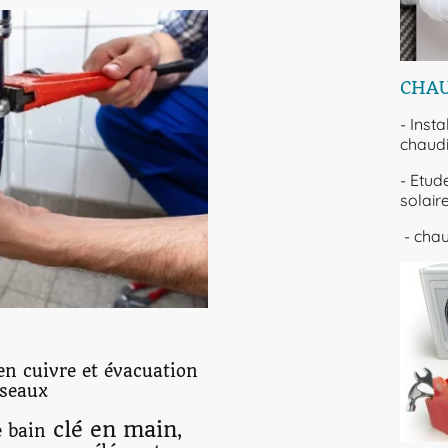
CHA
- Inst
chaud
- Etude
solair
- chau
en cuivre et évacuation
éseaux
clé en main
e bain
,