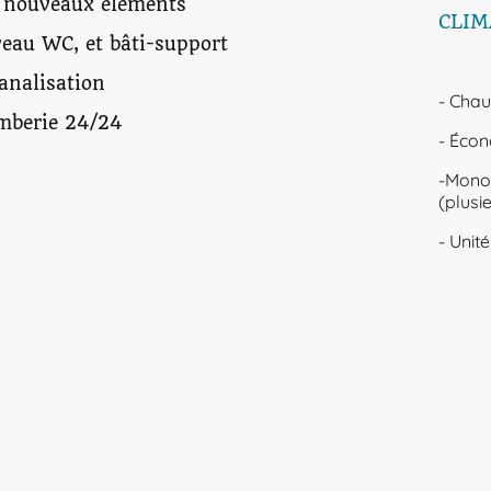
 nouveaux éléments
CLIM
veau WC, et bâti-support
Cli
analisation
- Chau
mberie 24/24
- Écon
-Monos
(plusi
- Unit